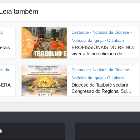
Leia também
O
Destaque
Notícias da Diocese
•
•
Notícias da Igreja
O Lábaro
•
Gerais
PROFISSIONAIS DO REINO:
viver a fé no cotidiano do...
as da
Destaque
Notícias da Diocese
•
•
Notícias da Igreja
O Lábaro
•
GERA
Diocese de Taubaté sediará
Congresso do Regional Sul...
k