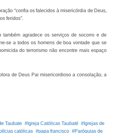
ação “confia os falecidos à misericórdia de Deus,
s feridos”.
 também agradece os serviços de socorro e de
 une-se a todos os homens de boa vontade que se
omicida do terrorismo não encontre mais espaço
plora de Deus Pai misericordioso a consolação, a
de Taubate
Igreja Católicas Taubaté
Igrejas de
otícias católicas
papa francisco
Paróquias de