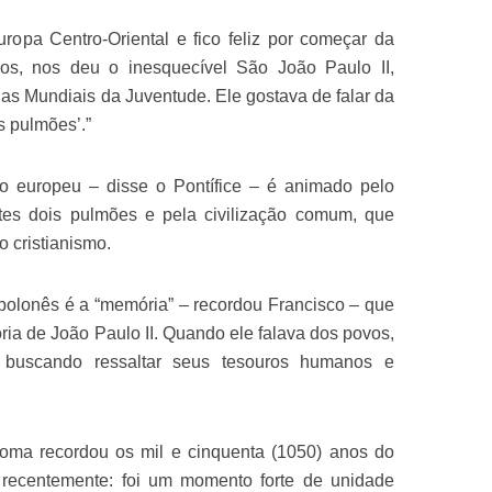
uropa Centro-Oriental e fico feliz por começar da
lhos, nos deu o inesquecível São João Paulo II,
das Mundiais da Juventude. Ele gostava de falar da
s pulmões’.”
europeu – disse o Pontífice – é animado pelo
stes dois pulmões e pela civilização comum, que
o cristianismo.
polonês é a “memória” – recordou Francisco – que
ria de João Paulo II. Quando ele falava dos povos,
, buscando ressaltar seus tesouros humanos e
Roma recordou os mil e cinquenta (1050) anos do
 recentemente: foi um momento forte de unidade