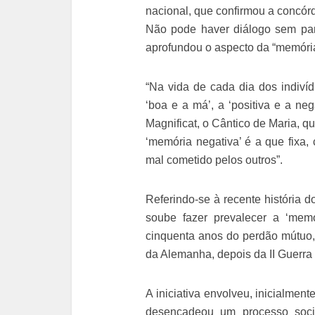
nacional, que confirmou a concórd
Não pode haver diálogo sem parti
aprofundou o aspecto da “memória
“Na vida de cada dia dos indiví
‘boa e a má’, a ‘positiva e a ne
Magnificat, o Cântico de Maria, q
‘memória negativa’ é a que fixa
mal cometido pelos outros”.
Referindo-se à recente história
soube fazer prevalecer a ‘mem
cinquenta anos do perdão mútuo,
da Alemanha, depois da II Guerra
A iniciativa envolveu, inicialme
desencadeou um processo social, 