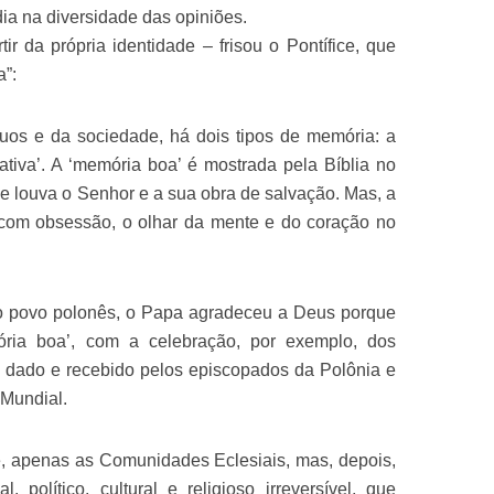
ia na diversidade das opiniões.
r da própria identidade – frisou o Pontífice, que
”:
duos e da sociedade, há dois tipos de memória: a
gativa’. A ‘memória boa’ é mostrada pela Bíblia no
ue louva o Senhor e a sua obra de salvação. Mas, a
, com obsessão, o olhar da mente e do coração no
 do povo polonês, o Papa agradeceu a Deus porque
ória boa’, com a celebração, por exemplo, dos
 dado e recebido pelos episcopados da Polônia e
 Mundial.
nte, apenas as Comunidades Eclesiais, mas, depois,
político, cultural e religioso irreversível, que