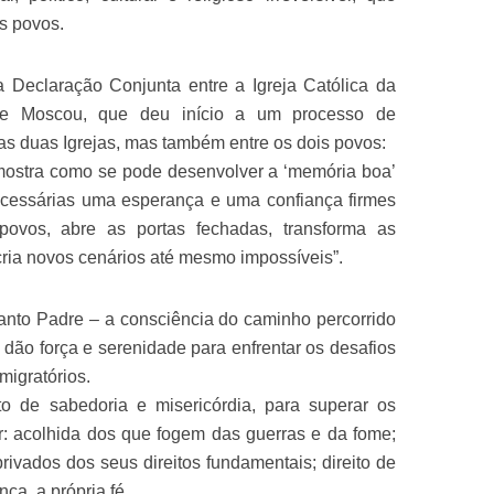
s povos.
a Declaração Conjunta entre a Igreja Católica da
de Moscou, que deu início a um processo de
as duas Igrejas, mas também entre os dois povos:
mostra como se pode desenvolver a ‘memória boa’
 necessárias uma esperança e uma confiança firmes
ovos, abre as portas fechadas, transforma as
cria novos cenários até mesmo impossíveis”.
anto Padre – a consciência do caminho percorrido
 dão força e serenidade para enfrentar os desafios
migratórios.
o de sabedoria e misericórdia, para superar os
: acolhida dos que fogem das guerras e da fome;
rivados dos seus direitos fundamentais; direito de
ça, a própria fé.