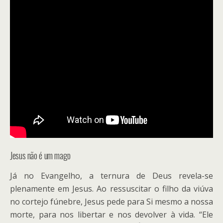
Jesus não é um mago
Já no Evangelho, a ternura de Deus revela-se
plenamente em Jesus. Ao ressuscitar o filho da viúva
no cortejo fúnebre, Jesus pede para Si mesmo a nossa
morte, para nos libertar e nos devolver à vida. “Ele