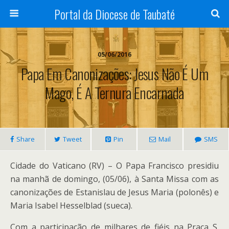
Portal da Diocese de Taubaté
05/06/2016
Papa Em Canonizações: Jesus Não É Um
Mago, É A Ternura Encarnada
Share
Tweet
Pin
Mail
SMS
Cidade do Vaticano (RV) – O Papa Francisco presidiu
na manhã de domingo, (05/06), à Santa Missa com as
canonizações de Estanislau de Jesus Maria (polonês) e
Maria Isabel Hesselblad (sueca).
Com a participação de milhares de fiéis na Praça S.