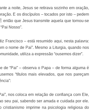
te a noite, Jesus se retirava sozinho em oração,
oração. E os discípulos – tocados por isto – pedem
 É então que Jesus transmite aquela que tornou-se
o “Pai Nosso”.
 diz Francisco – está resumido aqui, nesta palavra:
om o nome de Pai”. Mesmo a Liturgia, quando nos
omunidade, utiliza a expressão “ousemos dizer”.
e de “Pai” – observa o Papa – de forma alguma é
 usemos “títulos mais elevados, que nos pareçam
ência”:
“Pai”, nos coloca em relação de confiança com Ele,
ao seu pai, sabendo ser amada e cuidada por ele.
 cristianismo imprime na psicologia religiosa do