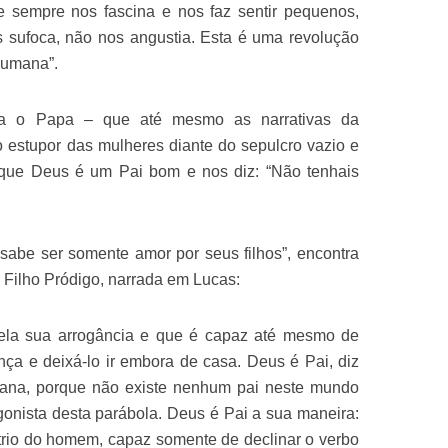
 sempre nos fascina e nos faz sentir pequenos,
 sufoca, não nos angustia. Esta é uma revolução
humana”.
va o Papa – que até mesmo as narrativas da
 estupor das mulheres diante do sepulcro vazio e
 que Deus é um Pai bom e nos diz: “Não tenhais
sabe ser somente amor por seus filhos”, encontra
Filho Pródigo, narrada em Lucas:
ela sua arrogância e que é capaz até mesmo de
ança e deixá-lo ir embora de casa. Deus é Pai, diz
ana, porque não existe nenhum pai neste mundo
onista desta parábola. Deus é Pai a sua maneira:
bítrio do homem, capaz somente de declinar o verbo