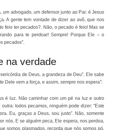
, um advogado, um defensor junto ao Pai: é Jesus
aça. A gente tem vontade de dizer ao avô, que nos
o feio ter pecados?. Não, o pecado é feio! Mas se
erando para te perdoar! Sempre! Porque Ele – o
os pecados”.
e na verdade
misericórdia de Deus, a grandeza de Deu”. Ele sabe
 Dele vem a força, e assim, sempre nos espera”:
s é luz. Não caminhar com um pé na luz e outro
E outra: todos pecamos, ninguém pode dizer: “Este
ra. Eu, graças a Deus, sou justo”. Não, somente
or nós. E se alguém peca, Ele espera, nos perdoa,
 que somos plasmados, recorda que nós somos pó.