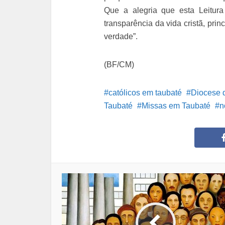
Que a alegria que esta Leitur
transparência da vida cristã, pr
verdade”.
(BF/CM)
católicos em taubaté
Diocese 
Taubaté
Missas em Taubaté
n