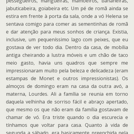
pessegueiros, mangueiras, mamoeiros, bananeiras,
jabuticabeira, goiabeira etc. Um pé de romã ainda se
estira em frente à porta da sala, onde a vó Helena se
sentava comigo para comer as sementinhas de romã
e dar atenção para meus sonhos de criança. Existia,
inclusive, um pequeníssimo lago com peixes, que eu
gostava de ver todo dia. Dentro da casa, de mobília
antiga cheirando a lustra móveis e um chão de taco
meio gasto, havia uns quadros que sempre me
impressionaram muito pela beleza e delicadeza (eram
estampas de Monet e outros impressionistas). Os
almoços de domingo eram na casa da outra avó, a
materna, Lourdes. Ali a família se reunia em torno
daquela velhinha de sorriso fácil e abraço apertado,
que mesmo os que não eram da família gostavam de
chamar de vó. Era triste quando o dia escurecia e
tínhamos que voltar para casa. Quanto à vida de
segunda a sábado, era basicamente preenchida pela