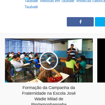
Taubaté
Missas em Taubaté
notícias católic
Taubaté
Formação da Campanha da
Fraternidade na Escola José
Wadie Milad de
Pindamonhangaba