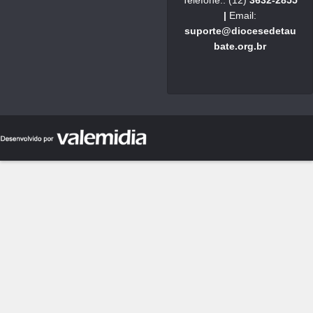
Telefone.: (12)
3632-2855
|
Email:
suporte@diocesedetau
bate.org.br