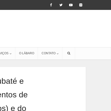
VIÇOS
O LÁBARO
CONTATO
ubaté e
entos de
s) e do