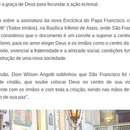
 a graça de Deus para fecundar a ação eclesial.
 sobre a assinatura da nova Encíclica do Papa Francisco, c
utti” (Todos irmãos), na Basílica Inferior de Assis, onde São Fr
 considerou que o documento é um convite a superar a centr
oísmo, para no amor eleger Deus e os irmãos como o centro da 
do, vivenciar a fraternidade e a amizade social, condições f
nstrução de uma nova sociedade.
são, Dom Wilson Angotti sublinhou que São Francisco foi
e cristão, que soube colocar Deus no centro de sua vi
mente com os irmãos e com toda a criação, sendo nas mãos de
o de sua paz”.