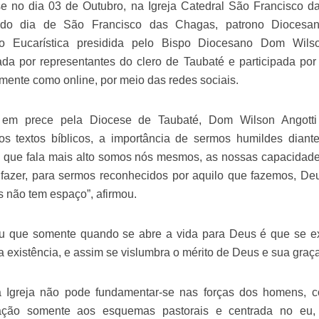
se no dia 03 de Outubro, na Igreja Catedral São Francisco d
 do dia de São Francisco das Chagas, patrono Diocesan
o Eucarística presidida pelo Bispo Diocesano Dom Wilso
da por representantes do clero de Taubaté e participada por f
mente como online, por meio das redes sociais.
 em prece pela Diocese de Taubaté, Dom Wilson Angotti 
 os textos bíblicos, a importância de sermos humildes dian
 que fala mais alto somos nós mesmos, as nossas capacidade
 fazer, para sermos reconhecidos por aquilo que fazemos, De
s não tem espaço”, afirmou.
u que somente quando se abre a vida para Deus é que se e
a existência, e assim se vislumbra o mérito de Deus e sua graça
 Igreja não pode fundamentar-se nas forças dos homens, c
zação somente aos esquemas pastorais e centrada no eu,