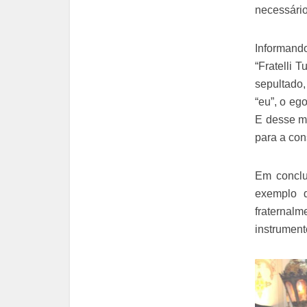
necessário
Informando
“Fratelli T
sepultado,
“eu”, o eg
E desse mo
para a co
Em conclu
exemplo d
fraternal
instrument