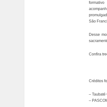
formativ
acompanh
promulgado
São Franci
Desse mod
sacramento
Confira tr
Créditos fo
– Taubaté 
– PASCOM 