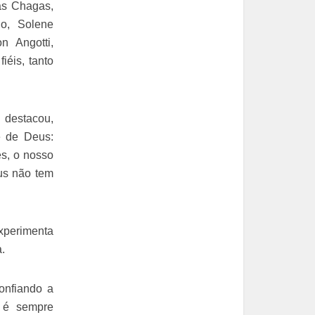
as Chagas,
o, Solene
n Angotti,
iéis, tanto
destacou,
te de Deus:
s, o nosso
us não tem
xperimenta
.
onfiando a
 é sempre