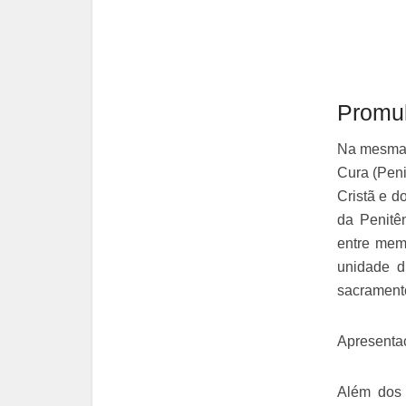
Promul
Na mesma c
Cura (Peni
Cristã e d
da Penitê
entre mem
unidade d
sacrament
Apresentaç
Além dos 