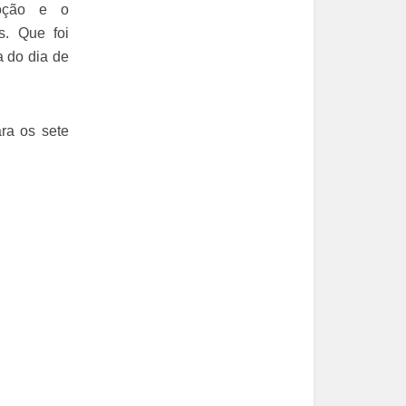
moção e o
. Que foi
a do dia de
ra os sete