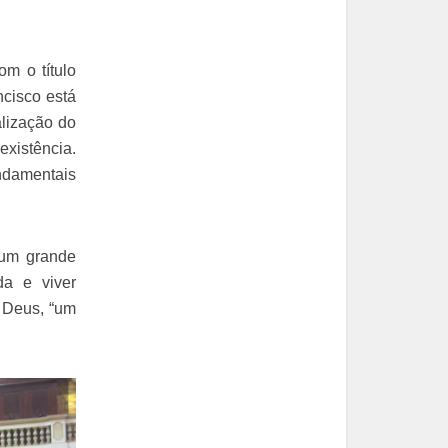
om o título
ancisco está
alização do
existência.
undamentais
 um grande
da e viver
 Deus, “um