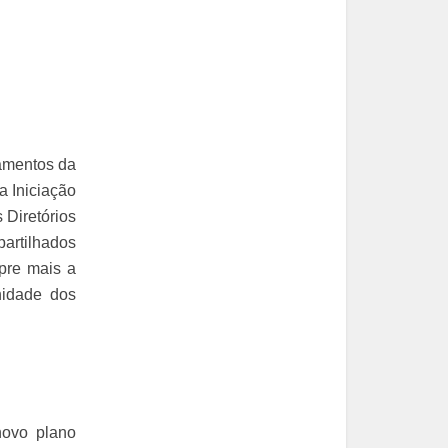
ramentos da
a Iniciação
 Diretórios
artilhados
pre mais a
nidade dos
novo plano