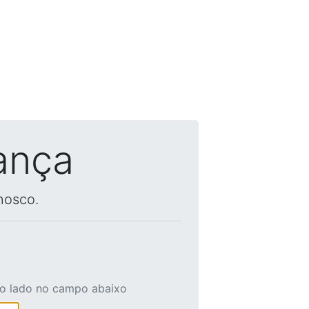
ança
nosco.
ao lado no campo abaixo