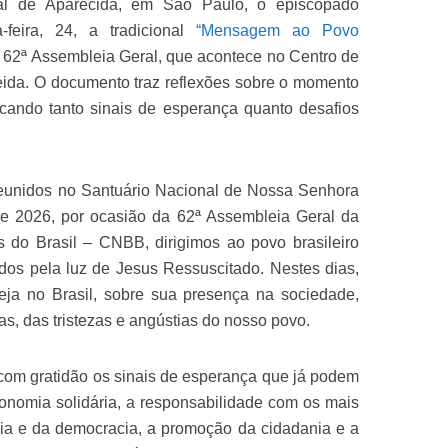
al de Aparecida, em São Paulo, o episcopado
a-feira, 24, a tradicional
“Mensagem ao Povo
a 62ª Assembleia Geral, que acontece no Centro de
eida. O documento traz reflexões sobre o momento
cando tanto sinais de esperança quanto desafios
 reunidos no Santuário Nacional de Nossa Senhora
de 2026, por ocasião da 62ª Assembleia Geral da
 do Brasil – CNBB, dirigimos ao povo brasileiro
dos pela luz de Jesus Ressuscitado. Nestes dias,
reja no Brasil, sobre sua presença na sociedade,
s, das tristezas e angústias do nosso povo.
com gratidão os sinais de esperança que já podem
economia solidária, a responsabilidade com os mais
nia e da democracia, a promoção da cidadania e a