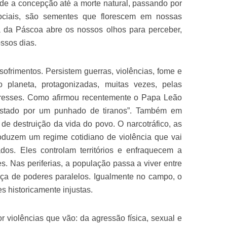
sde a concepção até a morte natural, passando por
ociais, são sementes que florescem em nossas
a da Páscoa abre os nossos olhos para perceber,
ssos dias.
ofrimentos. Persistem guerras, violências, fome e
 planeta, protagonizadas, muitas vezes, pelas
eresses. Como afirmou recentemente o Papa Leão
astado por um punhado de tiranos”. Também em
de destruição da vida do povo. O narcotráfico, as
roduzem um regime cotidiano de violência que vai
dos. Eles controlam territórios e enfraquecem a
es. Nas periferias, a população passa a viver entre
ça de poderes paralelos. Igualmente no campo, o
s historicamente injustas.
violências que vão: da agressão física, sexual e