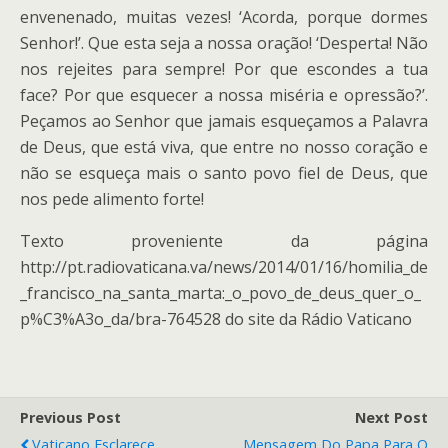
envenenado, muitas vezes! ‘Acorda, porque dormes
Senhor!’. Que esta seja a nossa oração! ‘Desperta! Não
nos rejeites para sempre! Por que escondes a tua
face? Por que esquecer a nossa miséria e opressão?’.
Peçamos ao Senhor que jamais esqueçamos a Palavra
de Deus, que está viva, que entre no nosso coração e
não se esqueça mais o santo povo fiel de Deus, que
nos pede alimento forte!
Texto proveniente da página
http://pt.radiovaticana.va/news/2014/01/16/homilia_de
_francisco_na_santa_marta:_o_povo_de_deus_quer_o_
p%C3%A3o_da/bra-764528 do site da Rádio Vaticano
Previous Post
Next Post
Vaticano Esclarece
Mensagem Do Papa Para O