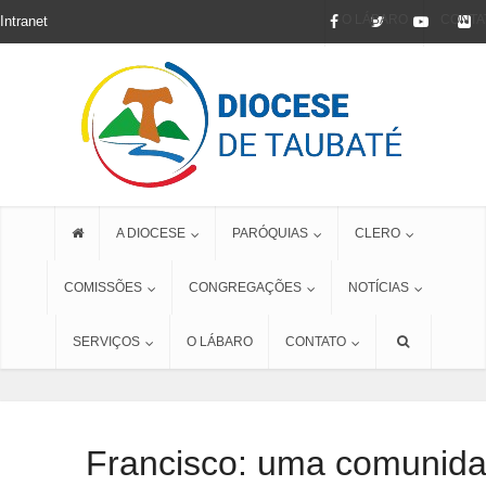
O LÁBARO
CONTA
Intranet
A DIOCESE
PARÓQUIAS
CLERO
COMISSÕES
CONGREGAÇÕES
NOTÍCIAS
SERVIÇOS
O LÁBARO
CONTATO
Francisco: uma comunidad