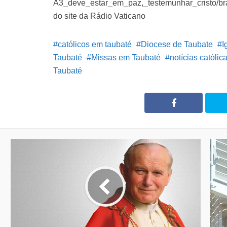
A3_deve_estar_em_paz,_testemunhar_cristo/b
do site da Rádio Vaticano
católicos em taubaté
Diocese de Taubate
I
Taubaté
Missas em Taubaté
notícias católic
Taubaté