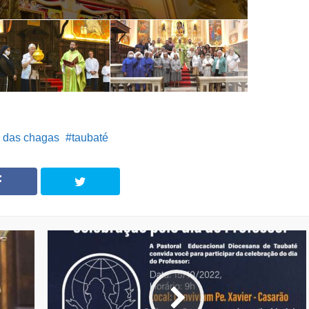
o das chagas
taubaté