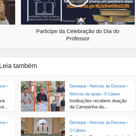
Participe da Celebração do Dia do
Professor
Leia também
ese
Destaque
Notícias da Diocese
•
•
•
o
Notícias da Igreja
O Lábaro
•
ará
Instituições recebem doação
l...
da Campanha da...
ese
Destaque
Notícias da Diocese
•
•
•
O Lábaro