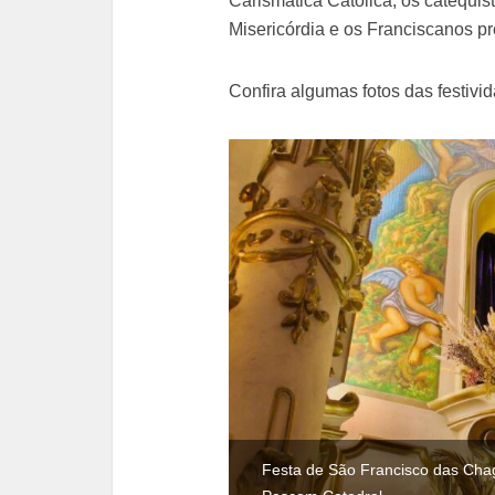
Carismática Católica, os catequi
Misericórdia e os Franciscanos p
Confira algumas fotos das festiv
Festa de São Francisco das Chag