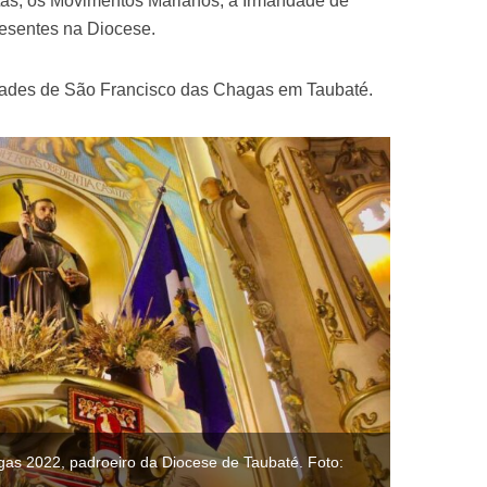
stas, os Movimentos Marianos, a Irmandade de
resentes na Diocese.
idades de São Francisco das Chagas em Taubaté.
as 2022, padroeiro da Diocese de Taubaté. Foto: