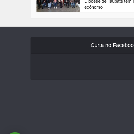
Diocese de Taubaté tem 
ecônomo
Curta no Faceboo