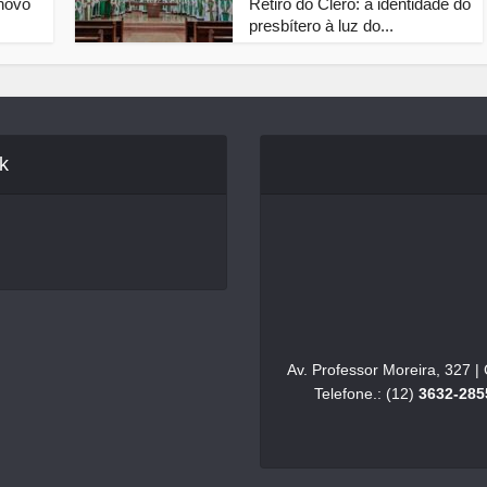
novo
Retiro do Clero: a identidade do
presbítero à luz do...
k
Av. Professor Moreira, 327 
Telefone.: (12)
3632-285