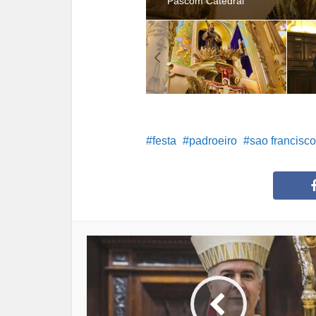
Pascom Catedral
festa
padroeiro
sao francisc