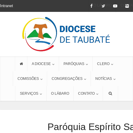
O LÁBARO
CONTA
Intranet
A DIOCESE
PARÓQUIAS
CLERO
COMISSÕES
CONGREGAÇÕES
NOTÍCIAS
SERVIÇOS
O LÁBARO
CONTATO
Paróquia Espírito S