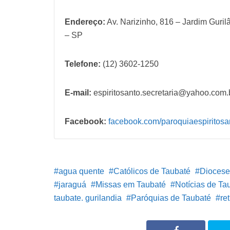
Endereço:
Av. Narizinho, 816 – Jardim Guri
– SP
Telefone:
(12) 3602-1250
E-mail:
espiritosanto.secretaria@yahoo.com.
Facebook:
facebook.com/paroquiaespiritosa
agua quente
Católicos de Taubaté
Diocese
jaraguá
Missas em Taubaté
Notícias de Ta
taubate. gurilandia
Paróquias de Taubaté
ret