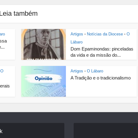
Leia também
aro
Artigos
Notícias da Diocese
O
•
•
ossa
Lábaro
...
Dom Epaminondas: pinceladas
da vida e da missão do...
O
Artigos
O Lábaro
•
A Tradição e o tradicionalismo
Gerais
k