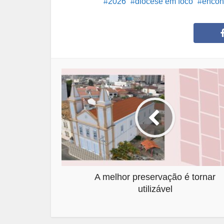
2026
diocese em foco
encon
A melhor preservação é tornar
utilizável