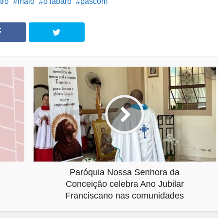
tro
maio
o lábaro
pascom
Paróquia Nossa Senhora da
Conceição celebra Ano Jubilar
Franciscano nas comunidades