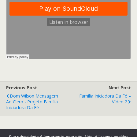
Previous Post
Next Post
Dom Wilson Mensagem
Família Iniciadora Da Fé –
Ao Clero - Projeto Família
Vídeo 2
Iniciadora Da Fé
Back to top
Sua privacidade é importante para nós. Nós utilizamos cookies