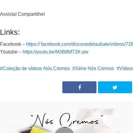
Assista! Compartilhe!
Links:
Facebook –
https:// facebook.com/diocesedetaubate/videos/
Youtube –
https://youtu.be/M3B8MT2K-pw
Coleção de vídeos Nós Cremos
Série Nós Cremos
Vídeo