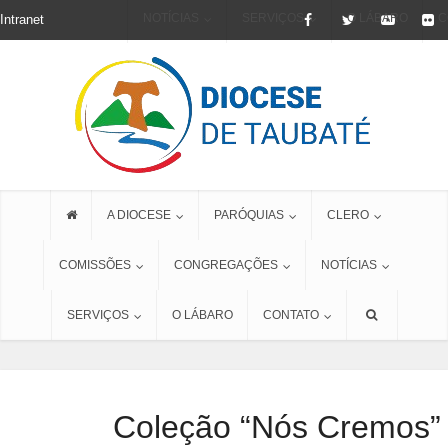
NOTÍCIAS
SERVIÇOS
O LÁBARO
C
Intranet
A DIOCESE
PARÓQUIAS
CLERO
COMISSÕES
CONGREGAÇÕES
NOTÍCIAS
SERVIÇOS
O LÁBARO
CONTATO
Coleção “Nós Cremos” 