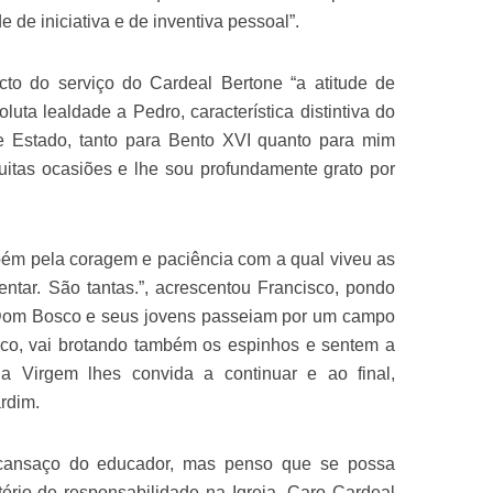
 de iniciativa e de inventiva pessoal”.
cto do serviço do Cardeal Bertone “a atitude de
luta lealdade a Pedro, característica distintiva do
 Estado, tanto para Bento XVI quanto para mim
itas ocasiões e lhe sou profundamente grato por
bém pela coragem e paciência com a qual viveu as
entar. São tantas.”, acrescentou Francisco, pondo
Dom Bosco e seus jovens passeiam por um campo
uco, vai brotando também os espinhos e sentem a
a Virgem lhes convida a continuar e ao final,
rdim.
 cansaço do educador, mas penso que se possa
ério de responsabilidade na Igreja. Caro Cardeal