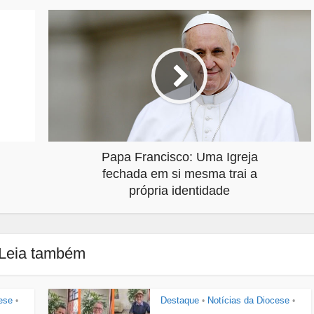
Papa Francisco: Uma Igreja
fechada em si mesma trai a
própria identidade
Leia também
ese
Destaque
Notícias da Diocese
•
•
•