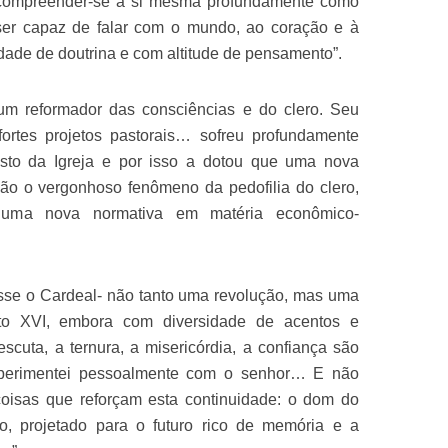
a compreender-se a si mesma profundamente como
r capaz de falar com o mundo, ao coração e à
dade de doutrina e com altitude de pensamento”.
“um reformador das consciências e do clero. Seu
 fortes projetos pastorais… sofreu profundamente
to da Igreja e por isso a dotou que uma nova
ão o vergonhoso fenômeno da pedofilia do clero,
ma nova normativa em matéria econômico-
isse o Cardeal- não tanto uma revolução, mas uma
o XVI, embora com diversidade de acentos e
cuta, a ternura, a misericórdia, a confiança são
xperimentei pessoalmente com o senhor… E não
coisas que reforçam esta continuidade: o dom do
o, projetado para o futuro rico de memória e a