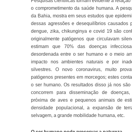
Pesquisas científicas tornam evidente a relaçã
o comprometimento da saúde humana. A pesqui
da Bahia, mostra em seus estudos que epidem
dessas agressões e desequilíbrios causados 
dengue, zika, chikunginya e covid 19 são co
originalmente patógenos que circulavam silen
estimam que 70% das doenças infecciosa
desordenada entre o ser humano e o meio ambi
impacto nos ambientes naturais e por ina
silvestres. O novo coronavirus, muito prov
patógenos presentes em morcegos; estes conta
o ser humano. Os resultados disso já nos são
concorrem para disseminação de doenças, 
próxima de aves e pequenos animais de est
densidade populacional, a expansão de terras
selvagem, a grande mobilidade humana, etc.
O ser humano pode preservar a natureza