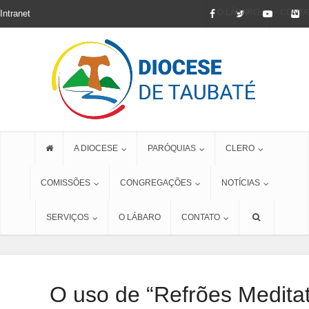
O LÁBARO
CONTA
Intranet
A DIOCESE
PARÓQUIAS
CLERO
COMISSÕES
CONGREGAÇÕES
NOTÍCIAS
SERVIÇOS
O LÁBARO
CONTATO
O uso de “Refrões Medita