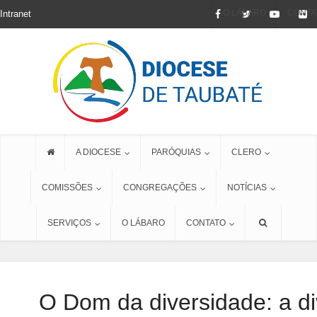
O LÁBARO
CONTA
Intranet
A DIOCESE
PARÓQUIAS
CLERO
COMISSÕES
CONGREGAÇÕES
NOTÍCIAS
SERVIÇOS
O LÁBARO
CONTATO
O Dom da diversidade: a d