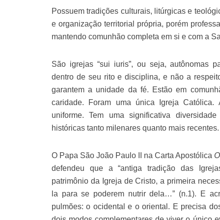
Possuem tradições culturais, litúrgicas e teológ
e organização territorial própria, porém profess
mantendo comunhão completa em si e com a Sa
São igrejas “sui iuris”, ou seja, autônomas 
dentro de seu rito e disciplina, e não a respe
garantem a unidade da fé. Estão em comunh
caridade. Foram uma única Igreja Católica.
uniforme. Tem uma significativa diversidade
históricas tanto milenares quanto mais recentes.
O Papa São João Paulo II na Carta Apostólica
O
defendeu que a “antiga tradição das Igreja
patrimônio da Igreja de Cristo, a primeira nece
la para se poderem nutrir dela…” (n.1). E acr
pulmões: o ocidental e o oriental. E precisa dos
dois modos complementares de viver o único e