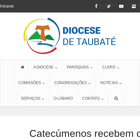
O LÁBARO
CONTA
Intranet
A DIOCESE
PARÓQUIAS
CLERO
COMISSÕES
CONGREGAÇÕES
NOTÍCIAS
SERVIÇOS
O LÁBARO
CONTATO
Catecúmenos recebem o 